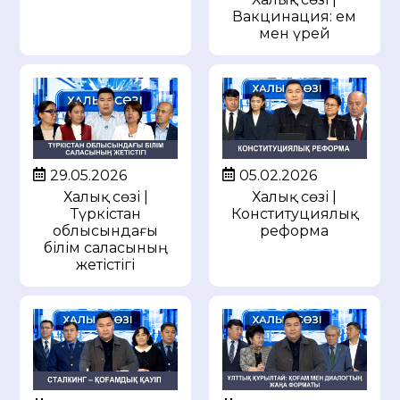
Вакцинация: ем
мен үрей
29.05.2026
05.02.2026
Халық сөзі |
Халық сөзі |
Түркістан
Конституциялық
облысындағы
реформа
білім саласының
жетістігі