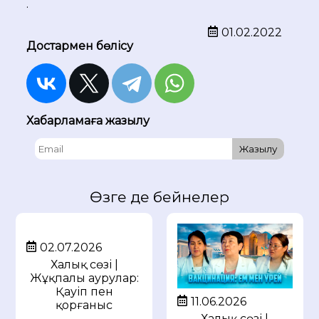
.
01.02.2022
Достармен бөлісу
Хабарламаға жазылу
Жазылу
Өзге де бейнелер
02.07.2026
Халық сөзі |
Жұқпалы аурулар:
Қауіп пен
11.06.2026
қорғаныс
Халық сөзі |