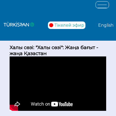
Тікелей эфир
English
Халық сөзі: "Халық сөзі": Жаңа бағыт -
жаңа Қазақстан