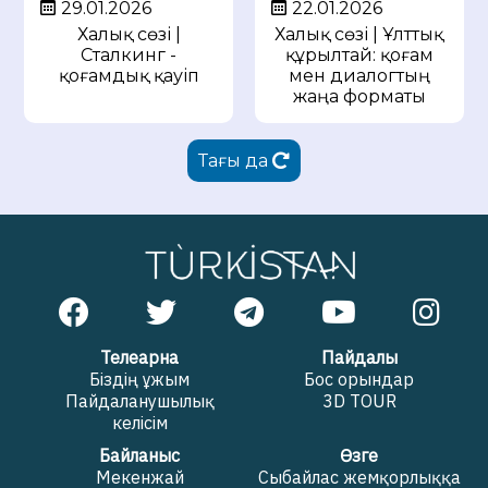
29.01.2026
22.01.2026
Халық сөзі |
Халық сөзі | Ұлттық
Сталкинг -
құрылтай: қоғам
қоғамдық қауіп
мен диалогтың
жаңа форматы
Тағы да
Телеарна
Пайдалы
Біздің ұжым
Бос орындар
Пайдаланушылық
3D TOUR
келісім
Байланыс
Өзге
Мекенжай
Сыбайлас жемқорлыққа