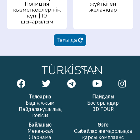
Полиция
жүйткіген
қызметкерлерінің
желаяқтар
күні | 10
шығарылым
Тағы да
Телеарна
Пайдалы
Біздің ұжым
Бос орындар
Пайдаланушылық
3D TOUR
келісім
Байланыс
Өзге
Мекенжай
Сыбайлас жемқорлыққа
Жарнама
қарсы комплаенс