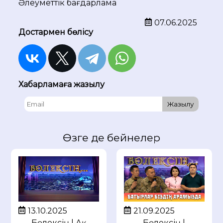
Әлеуметтік бағдарлама
07.06.2025
Достармен бөлісу
Хабарламаға жазылу
Жазылу
Өзге де бейнелер
13.10.2025
21.09.2025
Бөлексің | Ақ
Бөлексің |