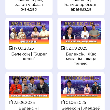
халатты абзал
Батырлар біздің
жандар
арамызда
17.09.2025
02.09.2025
Бөлексің | “Super
Бөлексің | Жас
келін”
мұғалім – жаңа
тыныс
23.06.2025
01.06.2025
Бөлексің |
Бөлексің | Желдей