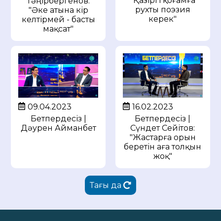
"Қазіргі қоғамға
Тәңірбергенов:
рухты поэзия
"Әке атына кір
керек"
келтірмей - басты
мақсат"
09.04.2023
16.02.2023
Бетпердесіз |
Бетпердесіз |
Дәурен Айманбет
Сүндет Сейітов:
"Жастарға орын
беретін аға толқын
жоқ"
Тағы да