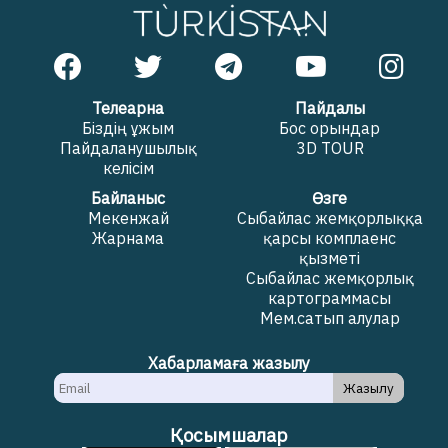
Телеарна
Пайдалы
Біздің ұжым
Бос орындар
Пайдаланушылық
3D TOUR
келісім
Байланыс
Өзге
Мекенжай
Сыбайлас жемқорлыққа
Жарнама
қарсы комплаенс
қызметі
Сыбайлас жемқорлық
картограммасы
Мем.сатып алулар
Хабарламаға жазылу
Жазылу
Қосымшалар