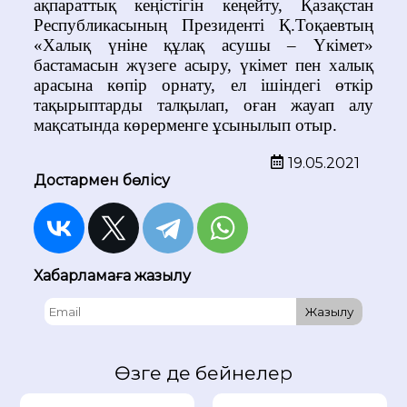
ақпараттық кеңістігін кеңейту, Қазақстан
Республикасының Президенті Қ.Тоқаевтың
«Халық үніне құлақ асушы – Үкімет»
бастамасын жүзеге асыру, үкімет пен халық
арасына көпір орнату, ел ішіндегі өткір
тақырыптарды талқылап, оған жауап алу
мақсатында көрерменге ұсынылып отыр.
19.05.2021
Достармен бөлісу
Хабарламаға жазылу
Жазылу
Өзге де бейнелер