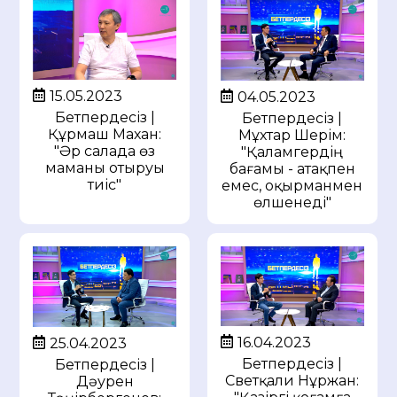
15.05.2023
04.05.2023
Бетпердесіз |
Бетпердесіз |
Құрмаш Махан:
Мұхтар Шерім:
"Әр салада өз
"Қаламгердің
маманы отыруы
бағамы - атақпен
тиіс"
емес, оқырманмен
өлшенеді"
16.04.2023
25.04.2023
Бетпердесіз |
Бетпердесіз |
Светқали Нұржан:
Дәурен