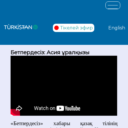
Тікелей эфир
English
Бетпердесіз: Асия Құралқызы
«Бетпердесіз» хабары қазақ тілінің