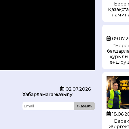
Берек
Қазақст
ламина
09.07.
"Бере
бағдарла
құрылы
өндіру 
02.07.2026
Хабарламаға жазылу
Жазылу
18.06.2
Берек
Жөргек