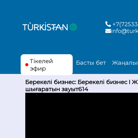
+7(72533)
info@turk
Тікелей
Басты бет
Жаңалы
эфир
Берекелі бизнес: Берекелі бизнес I 
шығаратын зауыт614