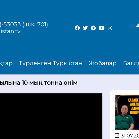
-53033 (ішкі 701)
istan.tv
қтар
Түрленген Түркістан
Жобалар
Бағд
Жылына 10 мың тонна өнім
31.07.2