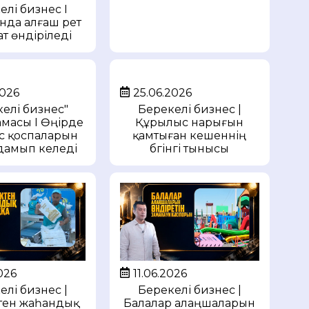
елі бизнес I
анда алғаш рет
т өндіріледі
2026
25.06.2026
келі бизнес"
Берекелі бизнес |
масы I Өңірде
Құрылыс нарығын
с қоспаларын
қамтыған кешеннің
дамып келеді
бүгінгі тынысы
026
11.06.2026
елі бизнес |
Берекелі бизнес |
тен жаһандық
Балалар алаңшаларын