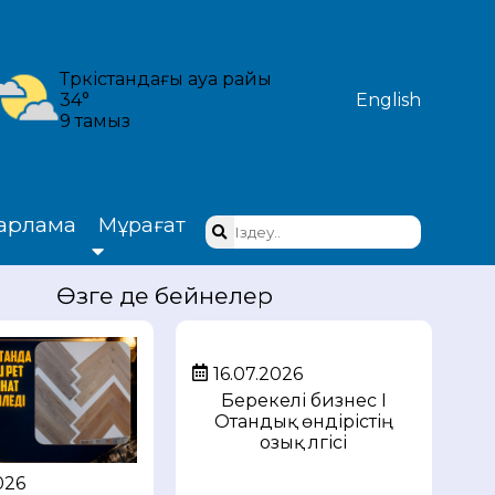
Түркістандағы ауа райы
34°
English
9 тамыз
арлама
Мұрағат
Өзге де бейнелер
16.07.2026
Берекелі бизнес I
Отандық өндірістің
озық үлгісі
026