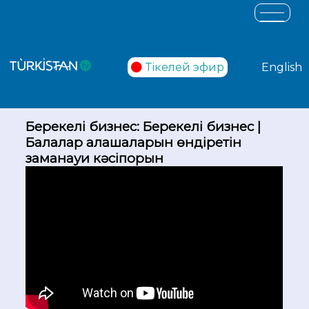
Тікелей эфир
English
Берекелі бизнес: Берекелі бизнес |
Балалар алаңшаларын өндіретін
заманауи кәсіпорын