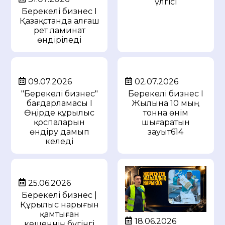
үлгісі
Берекелі бизнес I
Қазақстанда алғаш
рет ламинат
өндіріледі
09.07.2026
02.07.2026
"Берекелі бизнес"
Берекелі бизнес I
бағдарламасы I
Жылына 10 мың
Өңірде құрылыс
тонна өнім
қоспаларын
шығаратын
өндіру дамып
зауыт614
келеді
25.06.2026
Берекелі бизнес |
Құрылыс нарығын
қамтыған
18.06.2026
кешеннің бүгінгі