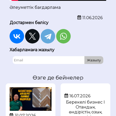
Әлеуметтік бағдарлама
11.06.2026
Достармен бөлісу
Хабарламаға жазылу
Жазылу
Өзге де бейнелер
16.07.2026
Берекелі бизнес I
Отандық
өндірістің озық
31.07.2026