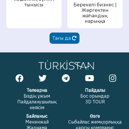
Берекелі бизнес |
тынысы
Жөргектен
жаһандық
нарыққа
Тағы да
Телеарна
Пайдалы
Біздің ұжым
Бос орындар
Пайдаланушылық
3D TOUR
келісім
Байланыс
Өзге
Мекенжай
Сыбайлас жемқорлыққа
Жарнама
қарсы комплаенс