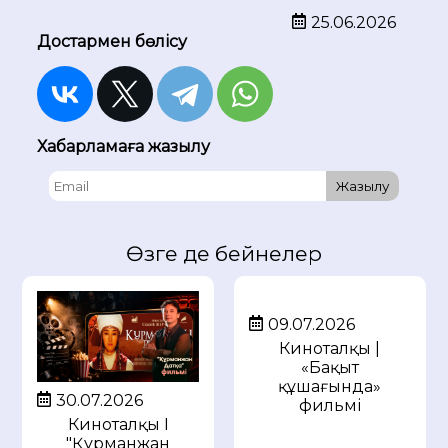
25.06.2026
Достармен бөлісу
Хабарламаға жазылу
Жазылу
Өзге де бейнелер
09.07.2026
Киноталқы |
«Бақыт
құшағында»
30.07.2026
фильмі
Киноталқы I
"Құрманжан