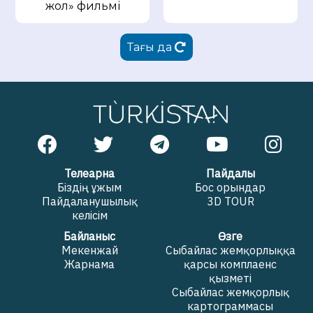
жол» фильмі
Тағы да
Телеарна
Пайдалы
Біздің ұжым
Бос орындар
Пайдаланушылық
3D TOUR
келісім
Байланыс
Өзге
Мекенжай
Сыбайлас жемқорлыққа
Жарнама
қарсы комплаенс
қызметі
Сыбайлас жемқорлық
картограммасы