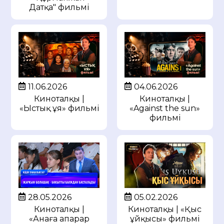
Датқа" фильмі
11.06.2026
04.06.2026
Киноталқы |
Киноталқы |
«Ыстық ұя» фильмі
«Against the sun»
фильмі
28.05.2026
05.02.2026
Киноталқы |
Киноталқы | «Қыс
«Анаға апарар
ұйқысы» фильмі