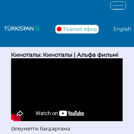
Тікелей эфир
English
Киноталқы: Киноталқы | Альфа фильмі
Әлеуметтік бағдарлама