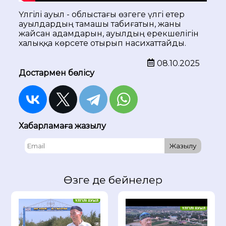
Үлгілі ауыл - облыстағы өзгеге үлгі етер
ауылдардың тамашы табиғатын, жаны
жайсан адамдарын, ауылдың ерекшелігін
халыққа көрсете отырып насихаттайды.
08.10.2025
Достармен бөлісу
Хабарламаға жазылу
Жазылу
Өзге де бейнелер