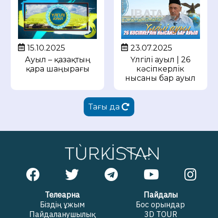
15.10.2025
23.07.2025
Ауыл – қазақтың
Үлгілі ауыл | 26
қара шаңырағы
кәсіпкерлік
нысаны бар ауыл
Тағы да
Телеарна
Пайдалы
Біздің ұжым
Бос орындар
Пайдаланушылық
3D TOUR