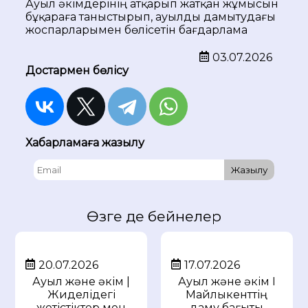
Ауыл әкімдерінің атқарып жатқан жұмысын
бұқараға таныстырып, ауылды дамытудағы
жоспарларымен бөлісетін бағдарлама
03.07.2026
Достармен бөлісу
Хабарламаға жазылу
Жазылу
Өзге де бейнелер
20.07.2026
17.07.2026
Ауыл және әкім |
Ауыл және әкім I
Жиделідегі
Майлыкенттің
жетістіктер мен
даму бағыты