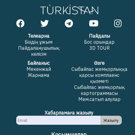
Телеарна
Пайдалы
Біздің ұжым
Бос орындар
Пайдаланушылық
3D TOUR
келісім
Байланыс
Өзге
Мекенжай
Сыбайлас жемқорлыққа
Жарнама
қарсы комплаенс
қызметі
Сыбайлас жемқорлық
картограммасы
Мем.сатып алулар
Хабарламаға жазылу
Жазылу
Қосымшалар