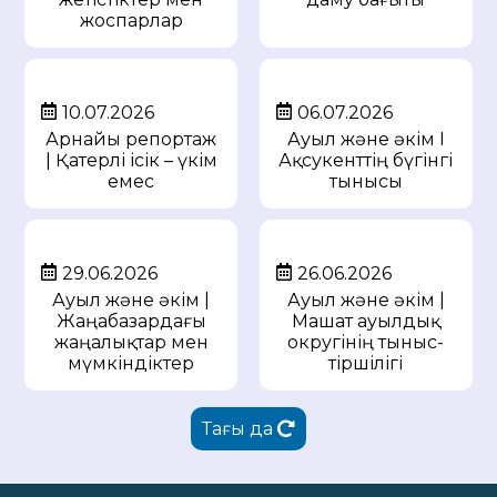
жоспарлар
10.07.2026
06.07.2026
Арнайы репортаж
Ауыл және әкім I
| Қатерлі ісік – үкім
Ақсукенттің бүгінгі
емес
тынысы
29.06.2026
26.06.2026
Ауыл және әкім |
Ауыл және әкім |
Жаңабазардағы
Машат ауылдық
жаңалықтар мен
округінің тыныс-
мүмкіндіктер
тіршілігі
Тағы да