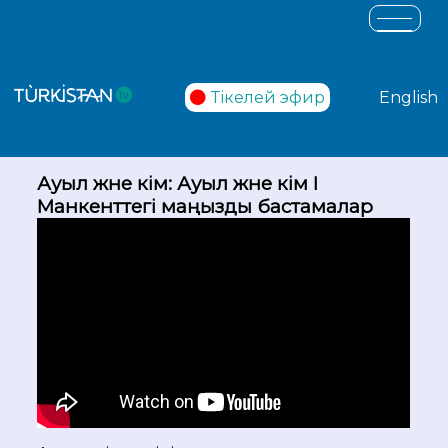
Тікелей эфир
English
Ауыл және әкім: Ауыл және әкім I
Манкенттегі маңызды бастамалар